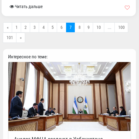
Читать дальше
«
1
2
3
4
5
6
7
8
9
10
...
100
101
»
Интересное по теме: