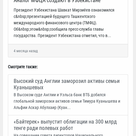
Аналог МФЦА создают в Узбекистане
Президент Узбекистана Шавкат Мирзиёев ознакомился
с&nbsp;презентацией будущего Ташкентского
международного финансового центра (ТМФЦ).
Об&nbsp;этом&nbsp;сообщила пресс-служба главы
государства. Президент Узбекистана отметил, что в...
4 месяца назад
Смотрите также:
Высокий суд Англии заморозил активы семьи
Куанышевых
В Высоком суде Англии и Уэльса банк ВТБ добился
глобальной заморозки активов семьи Тимура Куанышева и
Альфии Аскар Абулхаир (Куан...
«Байтерек» выпустит облигации на 300 млрд
тенге ради полевых работ
На совещании совета директоров Национального