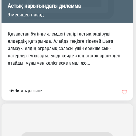
Астық нарығындағы дилемма
9 месяцев назад
Қазақстан бүгінде әлемдегі ең ірі астық өндіруші
елдердің қатарында. Алайда теңізге тікелей шыға
алмауы елдің аграрлық саласы үшін ерекше сын-
қатерлер туғызады. Бізді кейде «теңізі жоқ арал» деп
атайды, мұнымен келіспеске амал жо...
Читать дальше