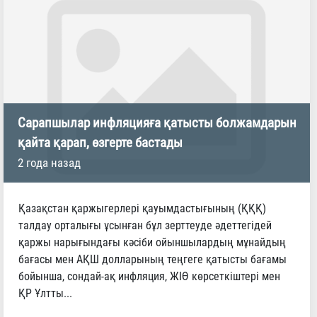
Сарапшылар инфляцияға қатысты болжамдарын
қайта қарап, өзгерте бастады
2 года назад
Қазақстан қаржыгерлері қауымдастығының (ҚҚҚ)
талдау орталығы ұсынған бұл зерттеуде әдеттегідей
қаржы нарығындағы кәсіби ойыншылардың мұнайдың
бағасы мен АҚШ долларының теңгеге қатысты бағамы
бойынша, сондай-ақ инфляция, ЖІӨ көрсеткіштері мен
ҚР Ұлтты...